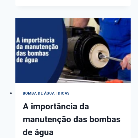
UM
AQUECEDOR
DE
PISCINA?
ENTENDA
OS
CUIDADOS!
BOMBA DE ÁGUA
|
DICAS
A importância da
manutenção das bombas
de água