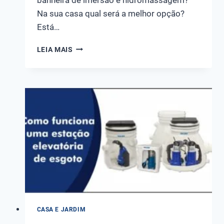
Na sua casa qual será a melhor opção?
Está…
QUAL
LEIA MAIS
A
DIFERENÇA
ENTRE
BANHEIRA
DE
IMERSÃO
E
HIDROMASSAGEM?
CASA E JARDIM