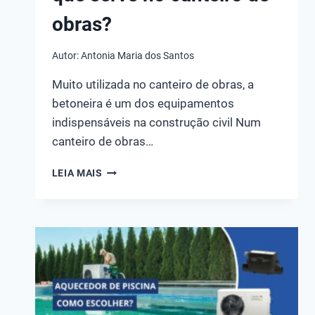
obras?
Autor:
Antonia Maria dos Santos
Muito utilizada no canteiro de obras, a
betoneira é um dos equipamentos
indispensáveis na construção civil Num
canteiro de obras…
O
LEIA MAIS
QUE
É
BETONEIRA
E
PARA
QUE
SERVE
NO
CANTEIRO