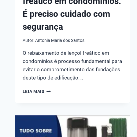
freático em condomínios.
É preciso cuidado com
segurança
Autor:
Antonia Maria dos Santos
O rebaixamento de lençol freático em
condomínios é processo fundamental para
evitar o comprometimento das fundações
deste tipo de edificação….
REBAIXAMENTO
LEIA MAIS
DE
LENÇOL
FREÁTICO
EM
CONDOMÍNIOS.
É
PRECISO