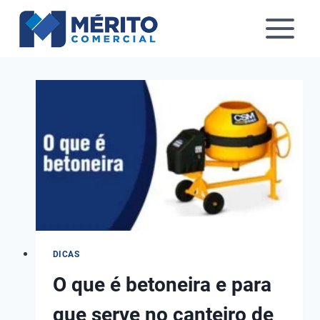
Pular
para
o
Conteúdo
DICAS
O que é betoneira e para
que serve no canteiro de