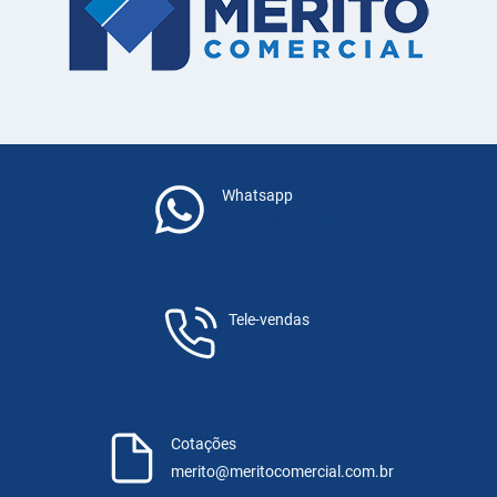
Whatsapp
(11) 983-940-500
Tele-vendas
(11) 3055-7600
Cotações
merito@meritocomercial.com.br