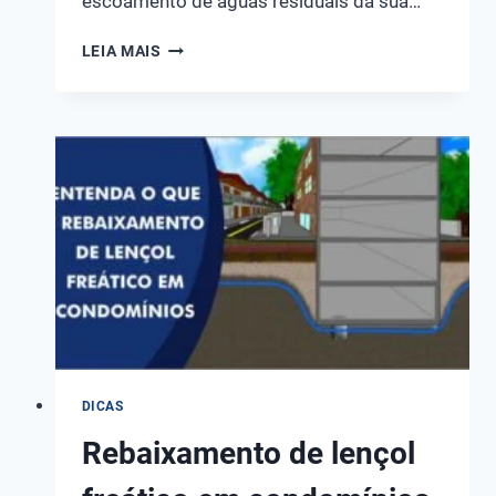
escoamento de águas residuais da sua…
EXISTEM
LEIA MAIS
DIVERSOS
TIPOS
DE
BOMBA
PARA
ESGOTO,
VEJA
QUAIS
SÃO
DICAS
Rebaixamento de lençol