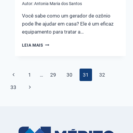
Autor:
Antonia Maria dos Santos
Você sabe como um gerador de ozônio
pode lhe ajudar em casa? Ele é um eficaz
equipamento para tratar a…
VEJA
LEIA MAIS
COMO
É
POSSÍVEL
TRATAR
Navegação
Página
1
…
29
30
31
32
A
ÁGUA
da
Anterior
Página
33
DE
SUA
Página
Seguinte
CASA
COM
OZÔNIO?