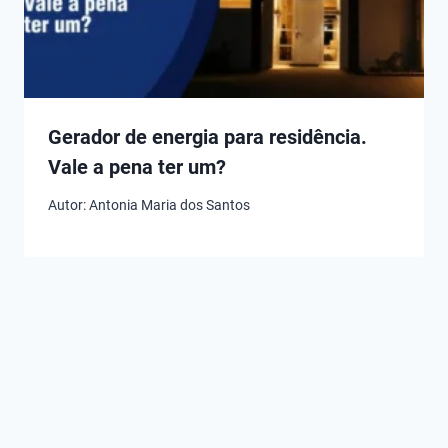
Gerador de energia para residência.
Vale a pena ter um?
Autor:
Antonia Maria dos Santos
Melhores
Melhores
Melhores
Dosadores
Bombas de
Sopradore
Flutuantes de
Esgoto das
Folhas!