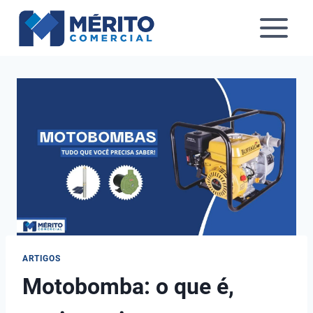
Pular
para
o
Conteúdo
ARTIGOS
Motobomba: o que é,