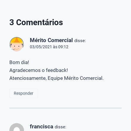
Dosadores
Bombas de
Sopradore
Flutuantes de
Esgoto das
Folhas!
Cloro
Melhores
3 Comentários
Marcas!
Mérito Comercial
disse:
03/05/2021 às 09:12
Bom dia!
Agradecemos o feedback!
Atenciosamente, Equipe Mérito Comercial.
Responder
francisca
disse: