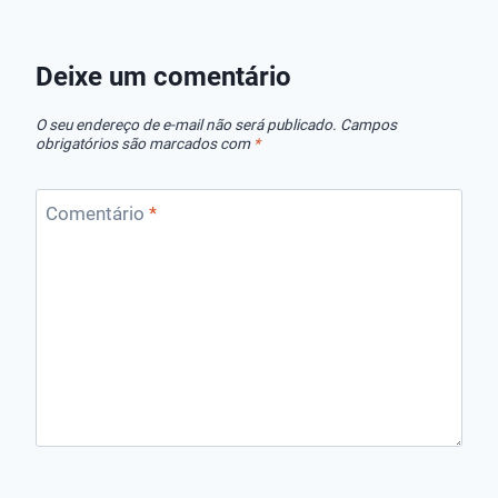
Dosadores
Bombas de
Sopradore
Flutuantes de
Esgoto das
Folhas!
Cloro
Melhores
Deixe um comentário
Marcas!
O seu endereço de e-mail não será publicado.
Campos
obrigatórios são marcados com
*
Comentário
*