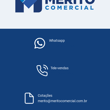
Whatsapp
(11) 983-940-500
Tele-vendas
(11) 3055-7600
Cotações
merito@meritocomercial.com.br