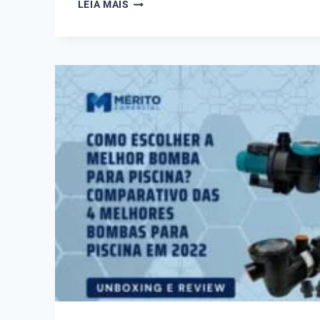
BOMBA
LEIA MAIS
PARA
HIDROMASSAGEM
DANCOR
CHS-
17
1/2
CV
MONOFÁSICA
110V/220V
-
VÍDEO
COMPLETO
UNBOXING
E
REVIEW