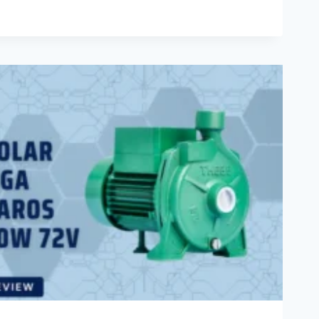
SAGEM
AS
A