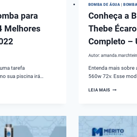
BOMBA DE ÁGUA
|
BOMBA
omba para
Conheça a B
4 Melhores
Thebe Écaro
2022
Completo – 
Autor:
amanda.marchtei
 uma tarefa
Entenda mais sobre 
o sua piscina irá…
560w 72v. Esse mode
CONHEÇA
LEIA MAIS
A
BOMBA
SOLAR
CENTRÍFUG
THEBE
ÉCAROS
B10