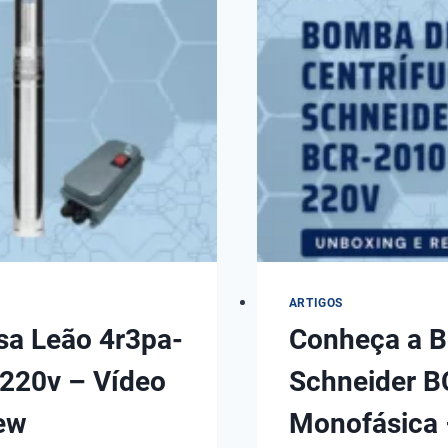
CI
560W
72V
–
VÍDEO
COMPLETO
–
UNBOXING
E
REVIEW
ARTIGOS
a Leão 4r3pa-
Conheça a B
 220v – Vídeo
Schneider B
ew
Monofásica 