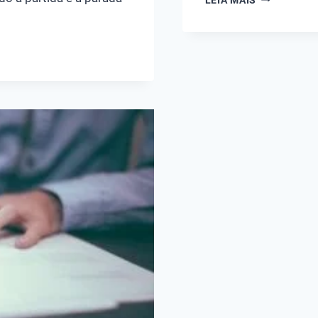
7
O
QUE
É,
O
QUE
DIZ
A
LEI
E
COMO
APLICAR?