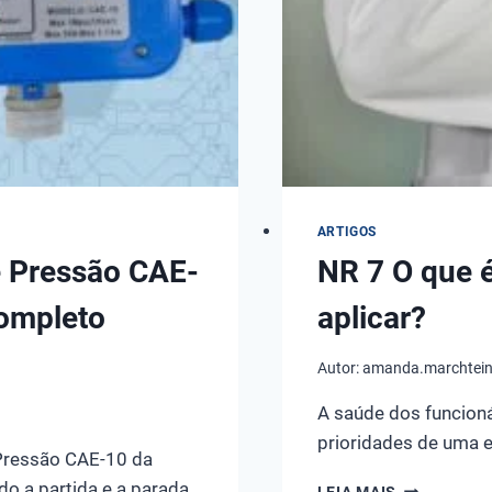
–
VÍDEO
COMPLETO
UNBOXING
E
REVIEW
ARTIGOS
e Pressão CAE-
NR 7 O que é
Completo
aplicar?
Autor:
amanda.marchtei
A saúde dos funcion
prioridades de uma 
Pressão CAE-10 da
do a partida e a parada
NR
LEIA MAIS