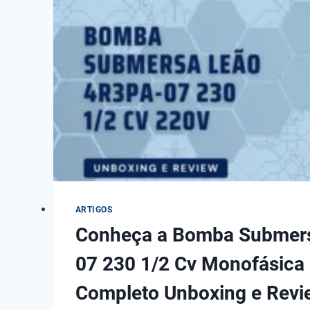
DAS
4
MELHORES
BOMBAS
PARA
PISCINA
EM
2022
ARTIGOS
Conheça a Bomba Submers
07 230 1/2 Cv Monofásica
Completo Unboxing e Revi