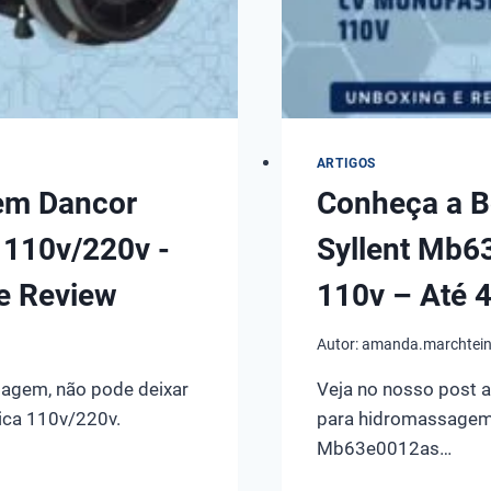
ARTIGOS
em Dancor
Conheça a 
 110v/220v -
Syllent Mb6
e Review
110v – Até 4
Autor:
amanda.marchtei
agem, não pode deixar
Veja no nosso post 
ica 110v/220v.
para hidromassagem
Mb63e0012as…