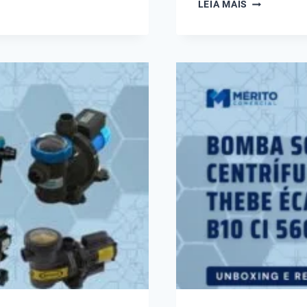
CONHEÇA
LEIA MAIS
A
BOMBA
PARA
HIDROMAS
SYLLENT
MB63E0012
1/2
CV
MONOFÁSIC
110V
–
ATÉ
4
BICOS