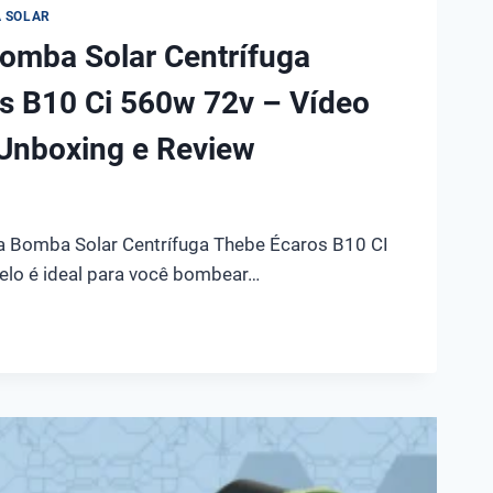
 SOLAR
omba Solar Centrífuga
s B10 Ci 560w 72v – Vídeo
Unboxing e Review
n
a Bomba Solar Centrífuga Thebe Écaros B10 CI
lo é ideal para você bombear…
A