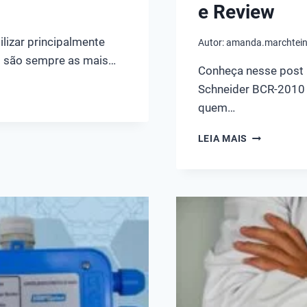
e Review
lizar principalmente
Autor:
amanda.marchtei
 são sempre as mais…
Conheça nesse post 
Schneider BCR-2010
quem…
CONHEÇA
LEIA MAIS
A
BOMBA
DE
ÁGUA
CENTRÍFUG
SCHNEIDER
BCR-
2010
1CV
220V
MONOFÁSIC