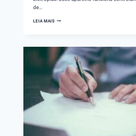
de…
CONTROLADOR
LEIA MAIS
AUTOMÁTICO
DE
PRESSÃO
CAE-
10
DA
ELETROPLAS
–
VÍDEO
COMPLETO
UNBOXING
E
REVIEW