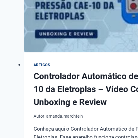
E
REVIEW
ARTIGOS
Controlador Automático d
10 da Eletroplas – Vídeo 
Unboxing e Review
Autor:
amanda.marchtein
Conheça aqui o Controlador Automático de 
Eletroplas. Esse aparelho funciona controlan