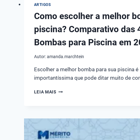
ARTIGOS
Como escolher a melhor b
piscina? Comparativo das 
Bombas para Piscina em 
Autor:
amanda.marchtein
Escolher a melhor bomba para sua piscina é
importantíssima que pode ditar muito de com
COMO
LEIA MAIS
ESCOLHER
A
MELHOR
BOMBA
PARA
PISCINA?
COMPARATIVO