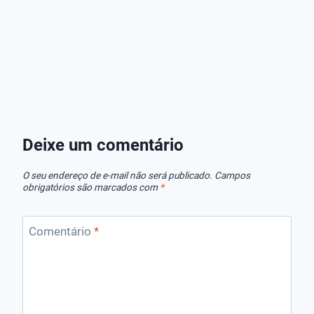
Melhores
Melhores
Melhores
Dosadores
Bombas de
Sopradore
Flutuantes de
Esgoto das
Folhas!
Cloro
Melhores
Deixe um comentário
Marcas!
O seu endereço de e-mail não será publicado.
Campos
obrigatórios são marcados com
*
Comentário
*