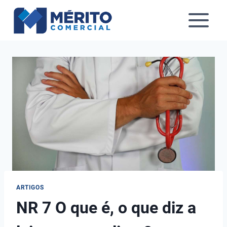
Pular
para
o
Conteúdo
ARTIGOS
NR 7 O que é, o que diz a