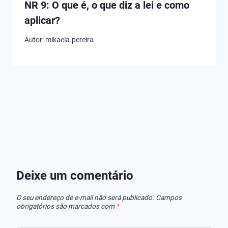
NR 9: O que é, o que diz a lei e como
aplicar?
Autor:
mikaela.pereira
Melhores
Melhores
Melhores
Dosadores
Bombas de
Sopradore
Flutuantes de
Esgoto das
Folhas!
Cloro
Melhores
Deixe um comentário
Marcas!
O seu endereço de e-mail não será publicado.
Campos
obrigatórios são marcados com
*