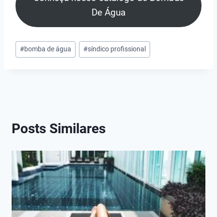
De Água
Tags
#
bomba de água
#
síndico profissional
do
Post:
Posts Similares