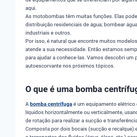
aqui.
As motobombas têm muitas funções. Elas podem
distribuição residenciais de água; bombear águ
industriais e outros.
Por isso, é natural que encontre muitos modelos 
atende a sua necessidade. Então estamos semp
para ajudar a conhece-las. Vamos descobri um
autoescorvante nos próximos tópicos.
O que é uma bomba centrífu
A
bomba centrífuga
é um equipamento elétrico 
líquidos horizontalmente ou verticalmente, usa
de rotação para realizar a sucção e transferênci
Composta por dois bocais (sucção e recalque)
o transportes dos fluídos (água, óleos, etc.) oco