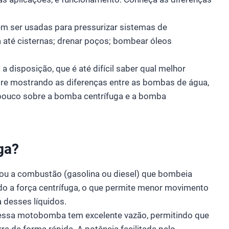
 ser usadas para pressurizar sistemas de
a até cisternas; drenar poços; bombear óleos
a disposição, que é até difícil saber qual melhor
re mostrando as diferenças entre as bombas de água,
 pouco sobre a bomba centrífuga e a bomba
ga?
ou a combustão (gasolina ou diesel) que bombeia
ndo a força centrífuga, o que permite menor movimento
a desses líquidos.
 essa motobomba tem excelente vazão, permitindo que
rra de forma rápida. A potência facilitada pelo