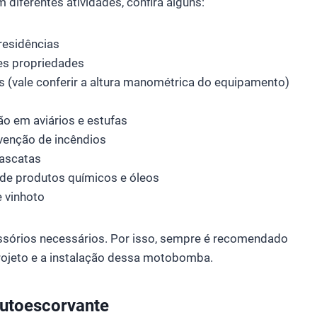
iferentes atividades, confira alguns:
residências
es propriedades
 (vale conferir a altura manométrica do equipamento)
o em aviários e estufas
venção de incêndios
cascatas
a de produtos químicos e óleos
 vinhoto
sórios necessários. Por isso, sempre é recomendado
projeto e a instalação dessa motobomba.
autoescorvante