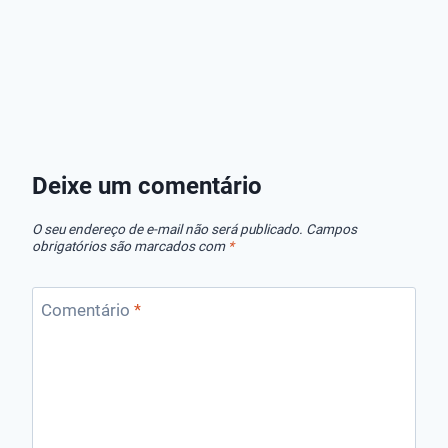
Melhores
Melhores
Melhores
Dosadores
Bombas de
Sopradore
Flutuantes de
Esgoto das
Folhas!
Cloro
Melhores
Deixe um comentário
Marcas!
O seu endereço de e-mail não será publicado.
Campos
obrigatórios são marcados com
*
Comentário
*