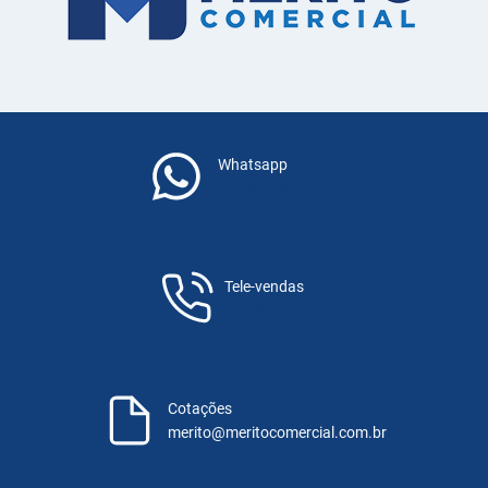
Whatsapp
(11) 983-940-500
Tele-vendas
(11) 3055-7600
Cotações
merito@meritocomercial.com.br