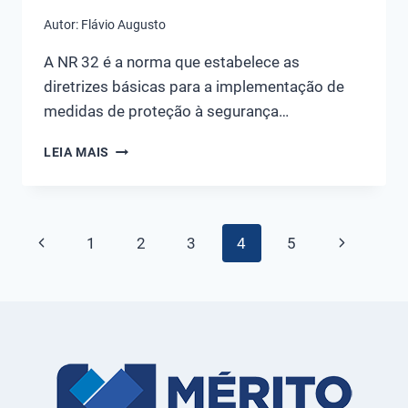
Autor:
Flávio Augusto
A NR 32 é a norma que estabelece as
diretrizes básicas para a implementação de
medidas de proteção à segurança…
NR
LEIA MAIS
32:
O
QUE
É,
Navegação
Página
Página
1
2
3
4
5
O
QUE
da
Anterior
Seguinte
DIZ
A
Página
LEI
E
COMO
APLICAR?