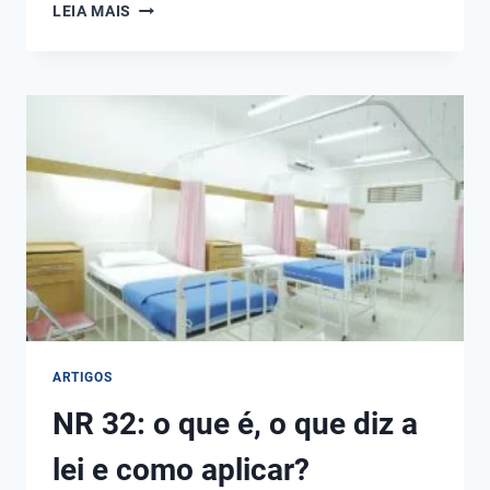
NR
LEIA MAIS
33:
O
QUE
É,
O
QUE
DIZ
A
LEI
E
COMO
APLICAR?
ARTIGOS
NR 32: o que é, o que diz a
lei e como aplicar?