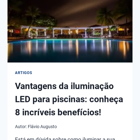
USADO
NO
BRASIL?
ARTIGOS
Vantagens da iluminação
LED para piscinas: conheça
8 incríveis benefícios!
Autor:
Flávio Augusto
Está em dúvida sobre como iluminar a sua