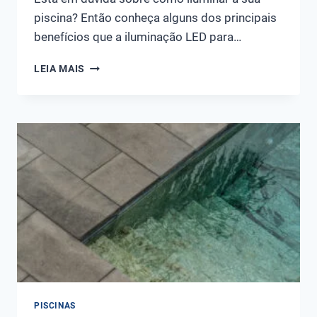
piscina? Então conheça alguns dos principais
benefícios que a iluminação LED para…
VANTAGENS
LEIA MAIS
DA
ILUMINAÇÃO
LED
PARA
PISCINAS:
CONHEÇA
8
INCRÍVEIS
BENEFÍCIOS!
PISCINAS