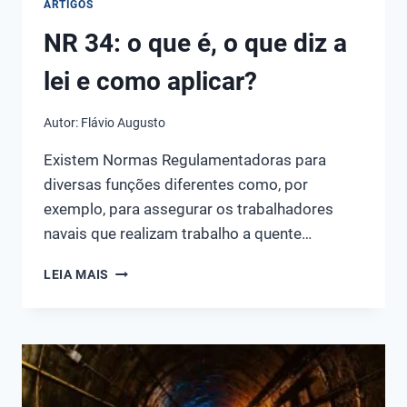
ARTIGOS
NR 34: o que é, o que diz a
lei e como aplicar?
Autor:
Flávio Augusto
Existem Normas Regulamentadoras para
diversas funções diferentes como, por
exemplo, para assegurar os trabalhadores
navais que realizam trabalho a quente…
NR
LEIA MAIS
34:
O
QUE
É,
O
QUE
DIZ