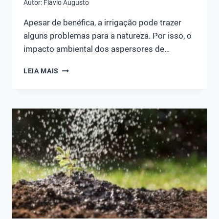
Autor:
Flávio Augusto
Apesar de benéfica, a irrigação pode trazer
alguns problemas para a natureza. Por isso, o
impacto ambiental dos aspersores de…
IMPACTO
LEIA MAIS
AMBIENTAL
DOS
ASPERSORES
DE
IRRIGAÇÃO:
FATORES
A
CONSIDERAR
E
ADAPTAÇÕES!