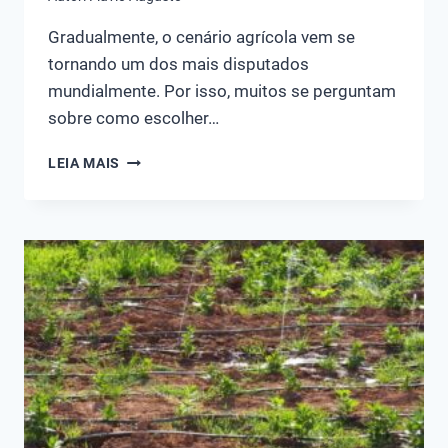
Gradualmente, o cenário agrícola vem se
tornando um dos mais disputados
mundialmente. Por isso, muitos se perguntam
sobre como escolher…
COMO
LEIA MAIS
ESCOLHER
UM
ASPERSOR
PARA
IRRIGAÇÃO?
PRINCIPAIS
DICAS!