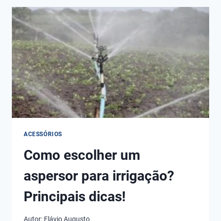
ENTRE
O
GOTEJADOR
E
O
MICROASPERSOR?
ACESSÓRIOS
Como escolher um
aspersor para irrigação?
Principais dicas!
Autor:
Flávio Augusto