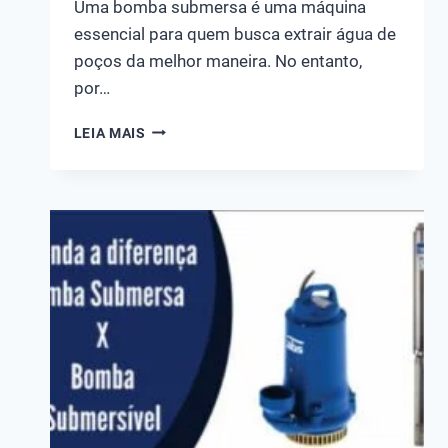
Uma bomba submersa é uma máquina
essencial para quem busca extrair água de
poços da melhor maneira. No entanto,
por…
QUAL
LEIA MAIS
A
VIDA
ÚTIL
DE
UMA
BOMBA
SUBMERSA?
DESCUBRA
COMO
PROLONGAR
A
VIDA
ÚTIL!