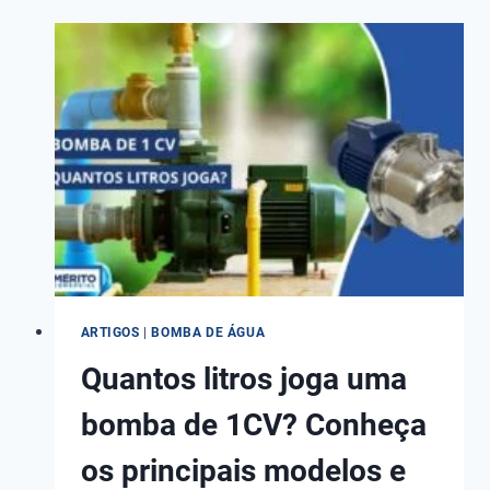
ÁGUA
DE
UM
RIO,
LAGO
OU
REPRESA
DESCUBRA
QUAL
MODELO
IDEAL!
ARTIGOS
|
BOMBA DE ÁGUA
Quantos litros joga uma
bomba de 1CV? Conheça
os principais modelos e