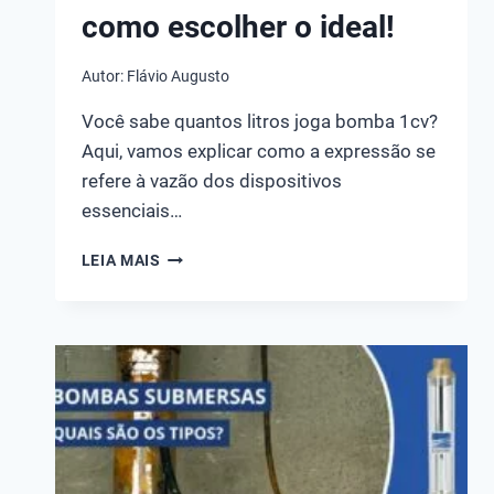
como escolher o ideal!
Autor:
Flávio Augusto
Você sabe quantos litros joga bomba 1cv?
Aqui, vamos explicar como a expressão se
refere à vazão dos dispositivos
essenciais…
QUANTOS
LEIA MAIS
LITROS
JOGA
UMA
BOMBA
DE
1CV?
CONHEÇA
OS
PRINCIPAIS
MODELOS