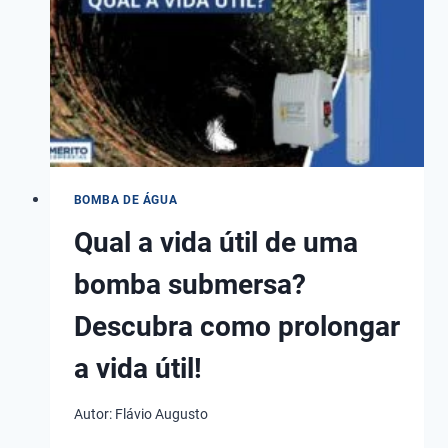
COMO
ESCOLHER
A
IDEAL
PARA
CADA
CASO!
BOMBA DE ÁGUA
Qual a vida útil de uma
bomba submersa?
Descubra como prolongar
a vida útil!
Autor:
Flávio Augusto