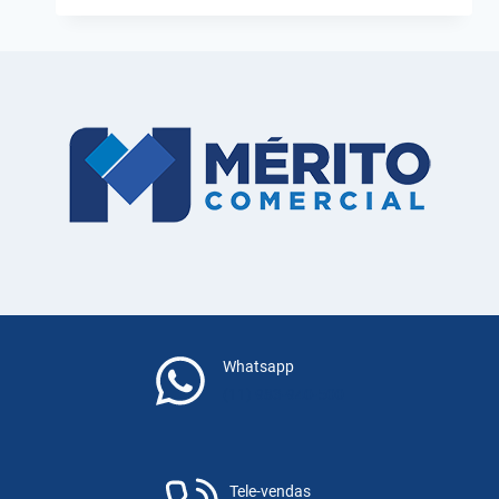
BOMBA
SUBMERSA
E
SUBMERSÍVEL:
TUDO
QUE
VOCÊ
PRECISA
SABER!
Whatsapp
(11) 983-940-500
Tele-vendas