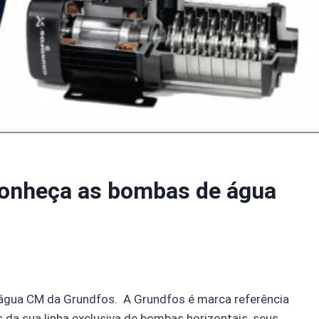
 Conheça as bombas de água
 água CM da Grundfos. A Grundfos é marca referência
da sua linha exclusiva de bombas horizontais, seus