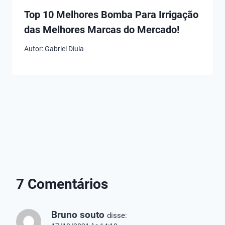
Top 10 Melhores Bomba Para Irrigação
das Melhores Marcas do Mercado!
Autor:
Gabriel Diula
Melhores
Melhores
Melhores
Dosadores
Bombas de
Sopradore
Flutuantes de
Esgoto das
Folhas!
Cloro
Melhores
7 Comentários
Marcas!
Bruno souto
disse: