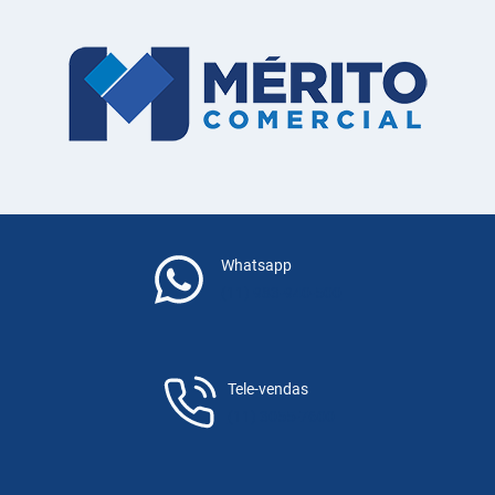
DE
1CV?
CONHEÇA
OS
PRINCIPAIS
MODELOS
E
COMO
ESCOLHER
O
IDEAL!
Whatsapp
(11) 983-940-500
Tele-vendas
(11) 3055-7600