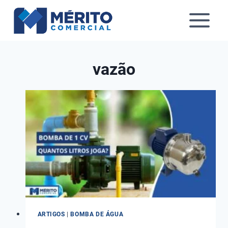
Pular
para
o
Conteúdo
vazão
ARTIGOS
|
BOMBA DE ÁGUA