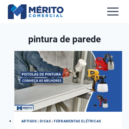
Pular
para
o
Conteúdo
pintura de parede
ARTIGOS
|
DICAS
|
FERRAMENTAS ELÉTRICAS