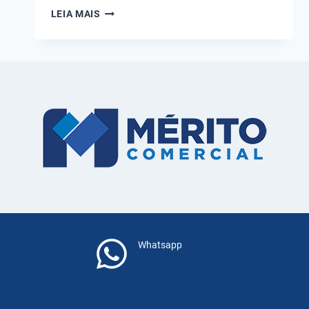
COMO
LEIA MAIS
PINTAR
A
PAREDE
PERFEITA
Whatsapp
(11) 983-940-500