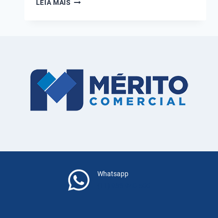
BOMBA
LEIA MAIS
SAPO:
O
QUE
É
E
QUAIS
SUAS
PRINCIPAIS
APLICAÇÕES?
Whatsapp
(11) 983-940-500