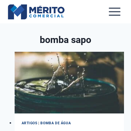
Pular
para
o
Conteúdo
bomba sapo
ARTIGOS
|
BOMBA DE ÁGUA