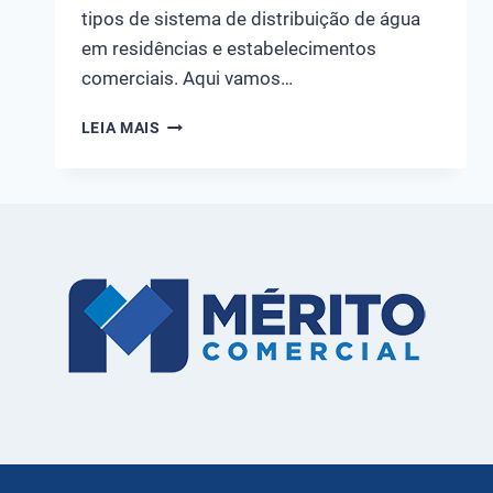
tipos de sistema de distribuição de água
em residências e estabelecimentos
comerciais. Aqui vamos…
DESCUBRA
LEIA MAIS
O
QUE
É
UMA
BOMBA
DE
CIRCULAÇÃO
E
SAIBA
TODAS
AS
SUAS
FUNCIONALIDADES