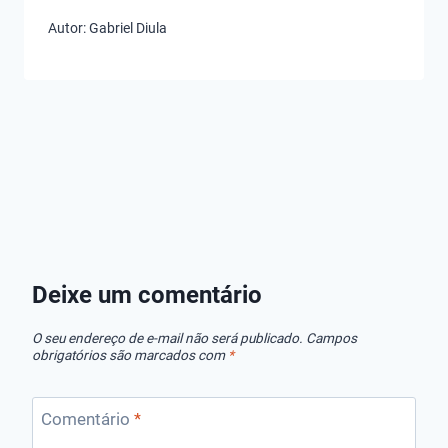
Autor:
Gabriel Diula
Melhores
Melhores
Melhores
Dosadores
Bombas de
Sopradore
Flutuantes de
Esgoto das
Folhas!
Cloro
Melhores
Deixe um comentário
Marcas!
O seu endereço de e-mail não será publicado.
Campos
obrigatórios são marcados com
*
Comentário
*