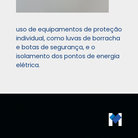
uso de equipamentos de proteção
individual, como luvas de borracha
e botas de segurança, e o
isolamento dos pontos de energia
elétrica.