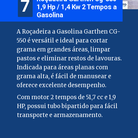
7
7
1,9 Hp / 1,4 Kw 2 Tempos a
Gasolina
A Roçadeira a Gasolina Garthen CG-
550 é versátil e ideal para cortar
grama em grandes áreas, limpar
pastos e eliminar restos de lavouras.
Indicada para áreas planas com
grama alta, é fácil de manusear e
oferece excelente desempenho.
Com motor 2 tempos de 51,7 cc e 1,9
HP, possui tubo bipartido para fácil
transporte e armazenamento.