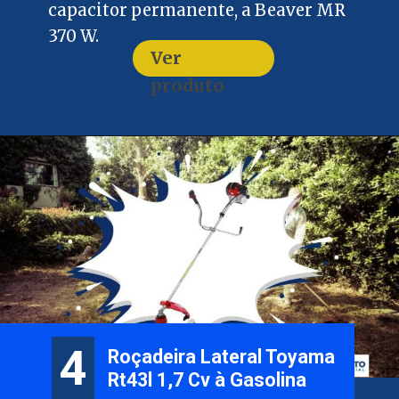
capacitor permanente, a Beaver MR
370 W.
Ver
produto
4
4
Roçadeira Lateral Toyama
Rt43l 1,7 Cv à Gasolina