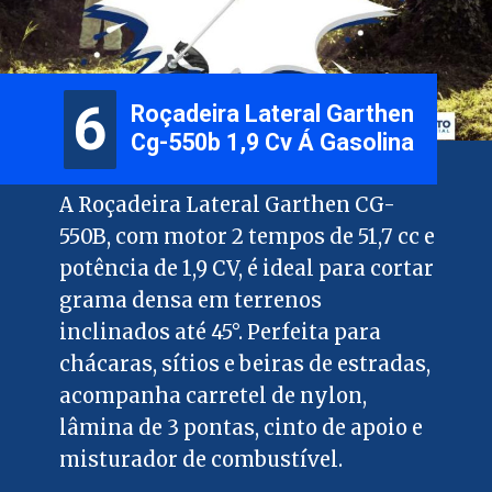
6
6
Roçadeira Lateral Garthen
Cg-550b 1,9 Cv Á Gasolina
A Roçadeira Lateral Garthen CG-
550B, com motor 2 tempos de 51,7 cc e
potência de 1,9 CV, é ideal para cortar
grama densa em terrenos
inclinados até 45°. Perfeita para
chácaras, sítios e beiras de estradas,
acompanha carretel de nylon,
lâmina de 3 pontas, cinto de apoio e
misturador de combustível.