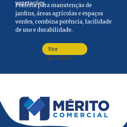
vegetações.
Perfeita para manutenção de
jardins, áreas agrícolas e espaços
verdes, combina potência, facilidade
de uso e durabilidade.
Ver
produto