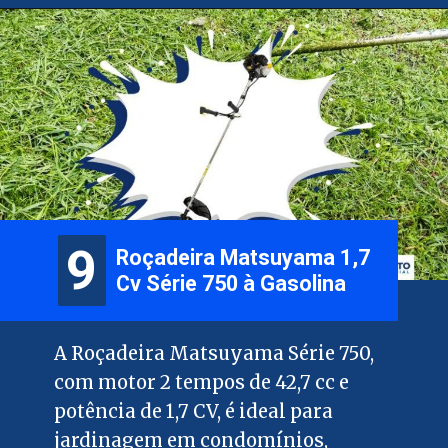
9
9
Roçadeira Matsuyama 1,7
Cv Série 750 à Gasolina
A Roçadeira Matsuyama Série 750,
com motor 2 tempos de 42,7 cc e
potência de 1,7 CV, é ideal para
jardinagem em condomínios,