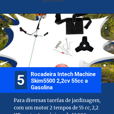
Rocadeira Intech Machine
5
5
Skim5500 2,2cv 55cc a
Gasolina
Para diversas tarefas de jardinagem,
com um motor 2 tempos de 55 cc, 2,2