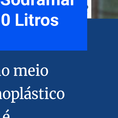
0 Litros
mo meio
moplástico
 é