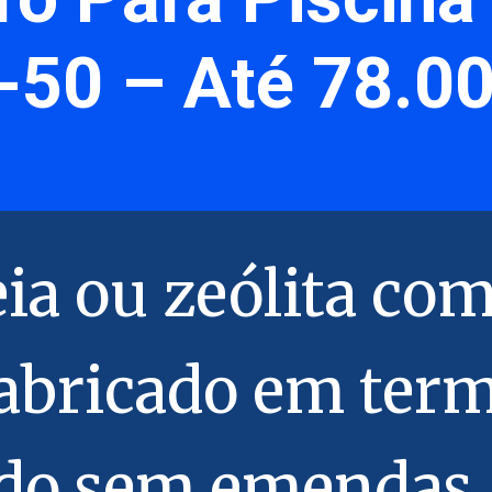
50 – Até 78.00
ia ou zeólita co
 Fabricado em ter
do sem emendas,