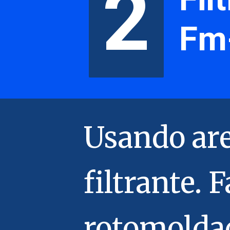
2
2
Fm-
Usando are
filtrante.
rotomolda