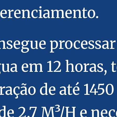
 gerenciamento.
onsegue processar
água em 12 horas,
tração de até 145
 de 2.7 M³/H e nec