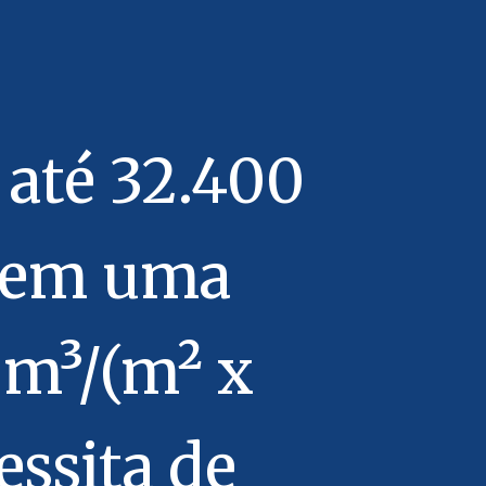
 até 32.400
 tem uma
0 m³/(m² x
essita de