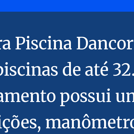
ara Piscina Danco
piscinas de até 32
amento possui u
sições, manômetro