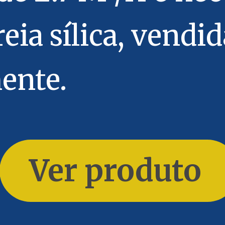
eia sílica, vendid
ente.
Ver produto