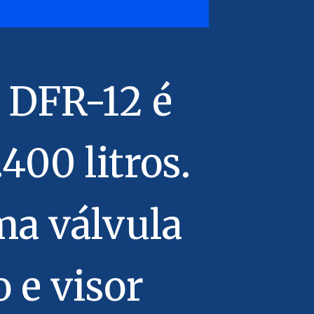
r DFR-12 é
.400 litros.
ma válvula
 e visor