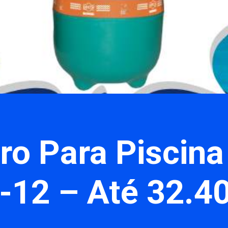
tro Para Piscin
-12 – Até 32.40