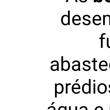
dese
f
abaste
prédio
água e