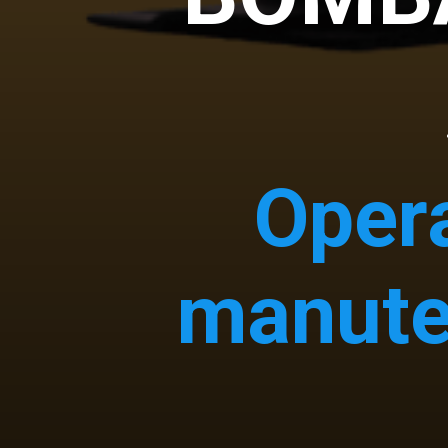
Opera
manute