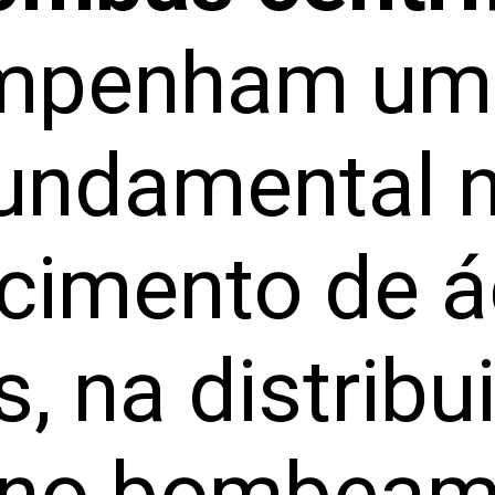
mpenham um 
undamental 
cimento de 
s, na distribu
 no bombeam