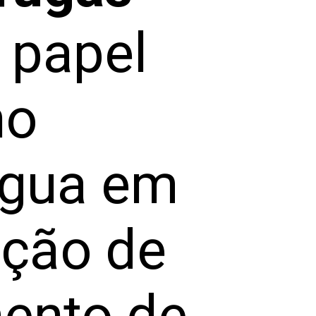
papel
no
água em
ição de
ento de