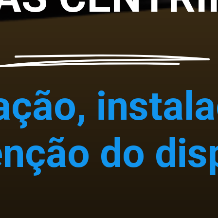
ção, instal
nção do disp