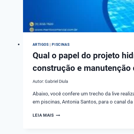
ARTIGOS
|
PISCINAS
Qual o papel do projeto hid
construção e manutenção 
Autor:
Gabriel Diula
Abaixo, você confere um trecho da live reali
em piscinas, Antonia Santos, para o canal d
QUAL
LEIA MAIS
O
PAPEL
DO