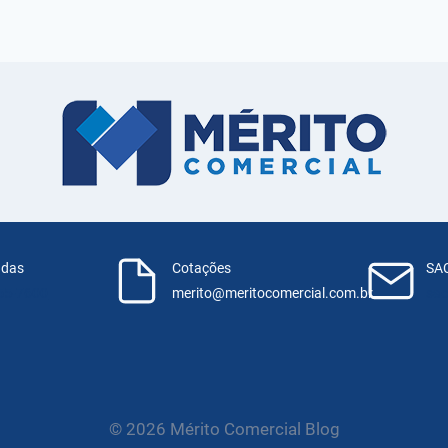
ndas
Cotações
SA
55-7600
merito@meritocomercial.com.br
sac
© 2026 Mérito Comercial Blog