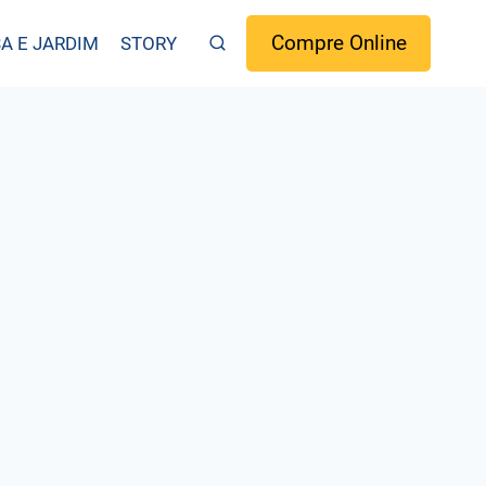
Compre Online
A E JARDIM
STORY