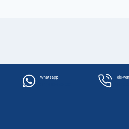
PROJETO
HIDRÁULICO
NA
CONSTRUÇÃO
E
MANUTENÇÃO
DA
PISCINA?
Whatsapp
Tele-ve
(11) 983-940-500
(11) 30