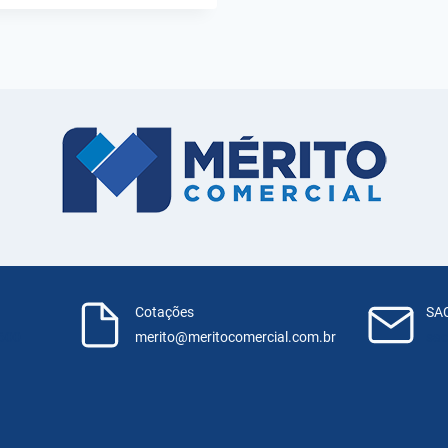
Cotações
SA
600
merito@meritocomercial.com.br
sac