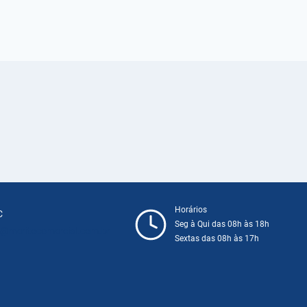
Horários
C
Seg à Qui das 08h às 18h
@meritocomercial.com.br
Sextas das 08h às 17h