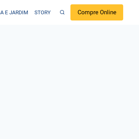
Compre Online
A E JARDIM
STORY