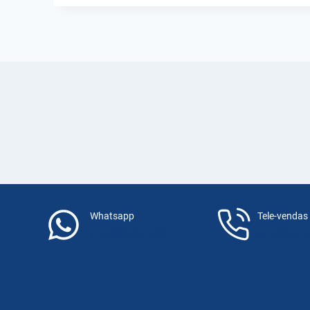
COMPÕE
UMA
BOMBA
D’ÁGUA?
ENTENDA
A
DIFERENÇA
ENTRE
AS
PRINCIPAIS!
Whatsapp
Tele-vendas
(11) 983-940-500
(11) 3055-7