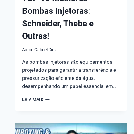
Bombas Injetoras:
Schneider, Thebe e
Outras!
Autor:
Gabriel Diula
As bombas injetoras são equipamentos
projetados para garantir a transferência e
pressurização eficiente da água,
desempenhando um papel essencial em…
TOP
LEIA MAIS
10
MELHORES
BOMBAS
INJETORAS:
SCHNEIDER,