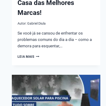
Casa das Melhores
Marcas!
Autor:
Gabriel Diula
Se você já se cansou de enfrentar os
problemas comuns do dia a dia – como a
demora para esquentar,…
TOP
LEIA MAIS
10
MELHORES
CHUVEIROS
&
DUCHAS
PARA
CASA
DAS
MELHORES
MARCAS!