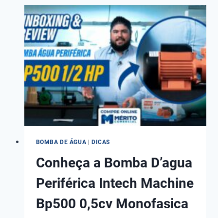
NÍVEL
INTEGRADA
EUROBOMBAS
EB-
900
DE
1,2CV
P/
ÁGUA
LIMPA
BOMBA DE ÁGUA
|
DICAS
Conheça a Bomba D’agua
Periférica Intech Machine
Bp500 0,5cv Monofasica