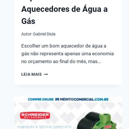
Aquecedores de Água a
Gás
Autor:
Gabriel Diula
Escolher um bom aquecedor de água a
gás não representa apenas uma economia
no orçamento ao final do mês, mas…
TOP
LEIA MAIS
10
MELHORES
AQUECEDORES
DE
ÁGUA
A
GÁS