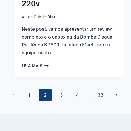
220v
Autor:
Gabriel Diula
Neste post, vamos apresentar um review
completo e o unboxing da Bomba D’água
Periférica BP500 da Intech Machine, um
equipamento…
CONHEÇA
LEIA MAIS
A
BOMBA
D’AGUA
PERIFÉRICA
Navegação
Página
Página
1
2
3
4
…
33
INTECH
MACHINE
da
Anterior
Seguint
BP500
0,5CV
Página
MONOFASICA
220V