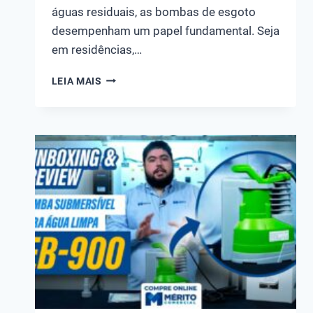
águas residuais, as bombas de esgoto
desempenham um papel fundamental. Seja
em residências,…
TOP
LEIA MAIS
10
MELHORES
BOMBAS
DE
ESGOTO
DAS
MELHORES
MARCAS!