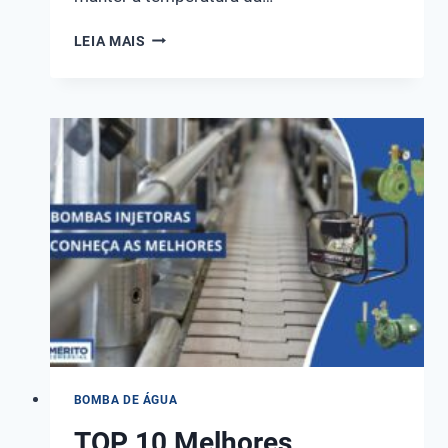
AQUECEDOR
LEIA MAIS
SOLAR
PARA
PISCINA:
CUIADOS,
DICAS
E
MELHORES
MARCAS!
BOMBA DE ÁGUA
TOP 10 Melhores