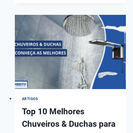
DE
PISCINA
SYLLENT
PF42M075-
220V
DE
3/4CV
MOTOR
WEG
ARTIGOS
Top 10 Melhores
Chuveiros & Duchas para