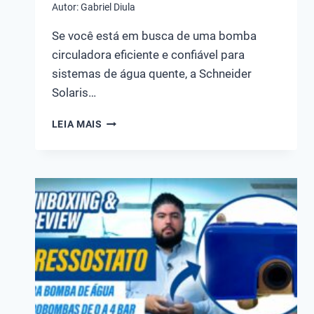
Autor:
Gabriel Diula
Se você está em busca de uma bomba
circuladora eficiente e confiável para
sistemas de água quente, a Schneider
Solaris…
BOMBA
LEIA MAIS
CIRCULADORA
PARA
ÁGUA
QUENTE
SCHNEIDER
SOLARIS
100
1/6
CV
MONOFÁSICA
220V