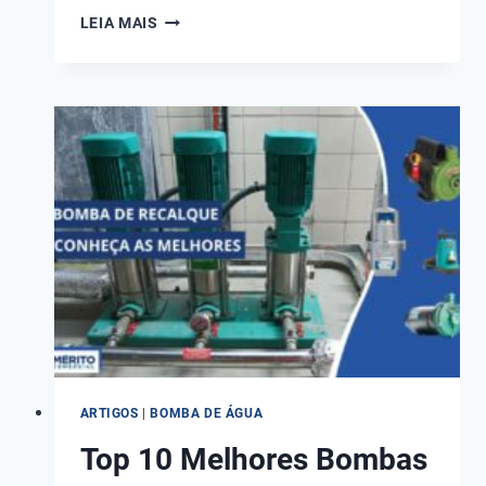
CONHEÇA
LEIA MAIS
O
PRESSOSTATO
PARA
BOMBA
D’ÁGUA
EUROBOMBAS
KRS-
3
DE
0
A
4
BAR
ARTIGOS
|
BOMBA DE ÁGUA
Top 10 Melhores Bombas