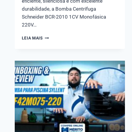
eficiente, silenciosa e com excelente
durabilidade, a Bomba Centrífuga
Schneider BCR-2010 1CV Monofásica
220V…
CONHEÇA
LEIA MAIS
A
BOMBA
CENTRÍFUGA
SCHNEIDER
BCR-
2010
1CV
MONOFÁSICA
220V